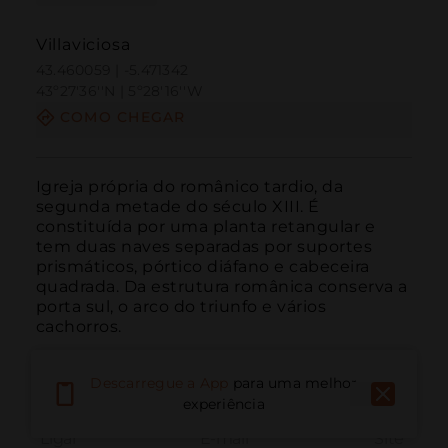
Villaviciosa
43.460059 | -5.471342
43º27'36''N | 5º28'16''W
COMO CHEGAR
Igreja própria do românico tardio, da 
segunda metade do século XIII. É 
constituída por uma planta retangular e 
tem duas naves separadas por suportes 
prismáticos, pórtico diáfano e cabeceira 
quadrada. Da estrutura românica conserva a 
porta sul, o arco do triunfo e vários 
cachorros.
Descarregue a App
para uma melhor
experiência
Ligar
E-mail
Site