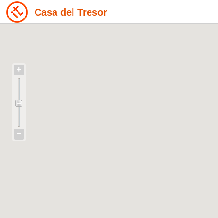
Casa del Tresor
+
−