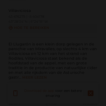
Villaviciosa
43.476275 | -5.404178
43º28'34''N | 5º24'15''W
HOE TE BEREIKEN
El Llugarón is een klein dorp gelegen in de 
parochie van Miravalles, op slechts 4 km van 
Villaviciosa en 12 km van het strand van 
Rodiles. Villaviciosa staat bekend als de 
hoofdstad van de appel, met een grote 
traditie in de productie van natuurlijke cider 
en met alle rijkdom van de Asturische 
gastr...
MEER LEZEN
Download de app
voor een betere
ervaring
Bellen
E-mail
Website