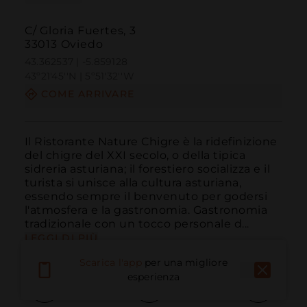
C/ Gloria Fuertes, 3
33013 Oviedo
43.362537 | -5.859128
43º21'45''N | 5º51'32''W
COME ARRIVARE
Il Ristorante Nature Chigre è la ridefinizione 
del chigre del XXI secolo, o della tipica 
sidreria asturiana; il forestiero socializza e il 
turista si unisce alla cultura asturiana, 
essendo sempre il benvenuto per godersi 
l'atmosfera e la gastronomia. Gastronomia 
tradizionale con un tocco personale d...
LEGGI DI PIÙ
Scarica l'app
per una migliore
esperienza