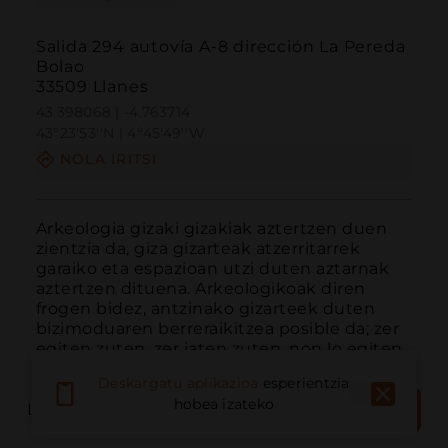
Salida 294 autovía A-8 dirección La Pereda
Bolao
33509 Llanes
43.398068 | -4.763714
43º23'53''N | 4º45'49''W
NOLA IRITSI
Arkeologia gizaki gizakiak aztertzen duen 
zientzia da, giza gizarteak atzerritarrek 
garaiko eta espazioan utzi duten aztarnak 
aztertzen dituena. Arkeologikoak diren 
frogen bidez, antzinako gizarteek duten 
bizimoduaren berreraikitzea posible da; zer 
egiten zuten, zer jaten zuten, non lo egiten 
ziren....
GEHIAGO IRAKURRI
Deskargatu aplikazioa
esperientzia
ERRESERBATU
hobea izateko
LIBURUTEGIA
ORAIN