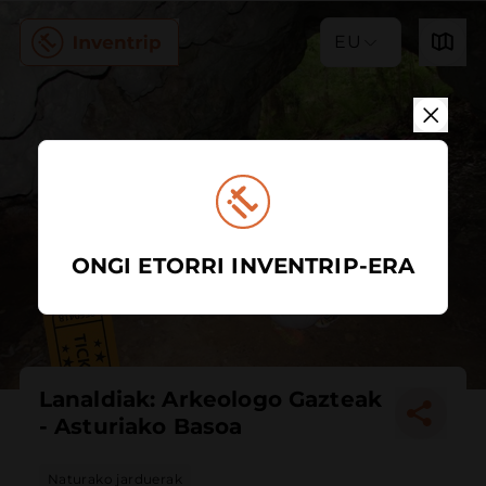
EU
ONGI ETORRI INVENTRIP-ERA
Lanaldiak: Arkeologo Gazteak
- Asturiako Basoa
Naturako jarduerak