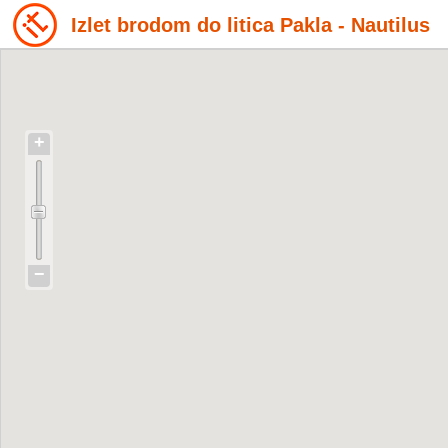
Izlet brodom do litica Pakla - Nautilus
+
−