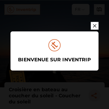
FR
BIENVENUE SUR INVENTRIP
Croisière en bateau au
coucher du soleil - Coucher
du soleil