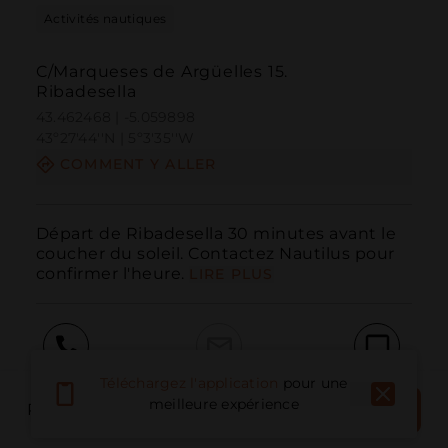
Activités nautiques
C/Marqueses de Argüelles 15.
Ribadesella
43.462468 | -5.059898
43º27'44''N | 5º3'35''W
COMMENT Y ALLER
Départ de Ribadesella 30 minutes avant le 
coucher du soleil. Contactez Nautilus pour 
confirmer l'heure.
LIRE PLUS
Téléchargez l'application
pour une
Appeler
E-mail
Site Web
RÉSERVER
meilleure expérience
PLACE DU LIVRE
MAINTENANT