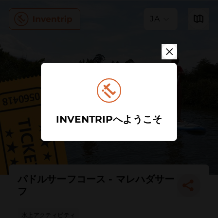
JA
INVENTRIPへようこそ
パドルサーフコース - マレハダサー
フ
水上アクティビティ