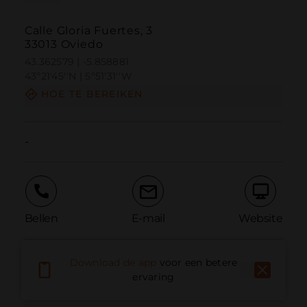
Calle Gloria Fuertes, 3
33013 Oviedo
43.362579 | -5.858881
43º21'45''N | 5º51'31''W
HOE TE BEREIKEN
-
Bellen
E-mail
Website
Download de app
voor een betere
Probleem melden
ervaring