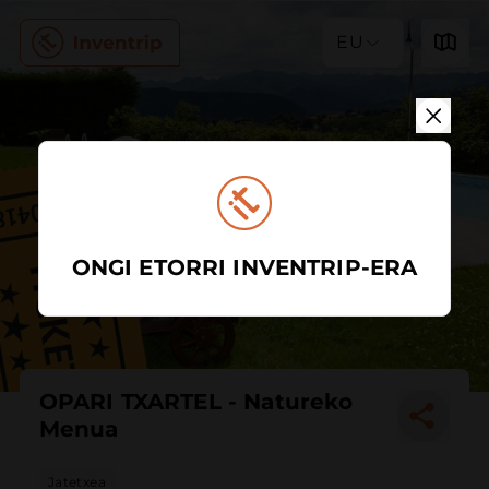
EU
ONGI ETORRI INVENTRIP-ERA
OPARI TXARTEL - Natureko
Menua
Jatetxea