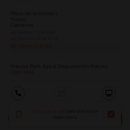
Plaza de la Sienra 1
Torazo
Cabranes
43.394664 | -5.403557
43º23'40''N | 5º24'12''W
CÓMO LLEGAR
Precios Pack Spa & Degustación Nature. 
LEER MÁS
Llamar
Email
Sitio Web
Descarga la app
para una mejor
RESERVAR
experiencia
RESERVA EL LUGAR
AHORA
Informar problema