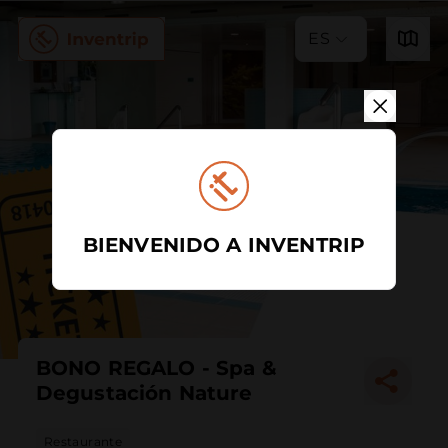
ES
BIENVENIDO A INVENTRIP
BONO REGALO - Spa &
Degustación Nature
Restaurante