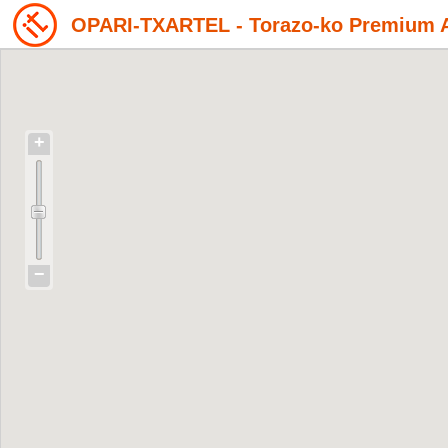
OPARI-TXARTEL - Torazo-ko Premium A
+
−