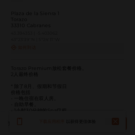
Plaza de la Sienra 1
Torazo
33310 Cabranes
43.394353 | -5.403062
43º23'39''N | 5º24'11''W
如何到达
Torazo Premium放松套餐价格。

2人最终价格

* 除了8月、假期和节假日

价格包括

- 一晚住宿在双人房。

- 自助早餐。

- 1小时30分钟的Spa疗程

- 两人30分钟的放松按摩（背部或腿部）

预订
下载应用程序
以获得更佳体验
- 两人的Degustacion菜单晚餐或午餐。
预订地点
现在