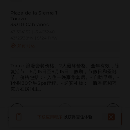
Plaza de la Sienra 1
Torazo
33310 Cabranes
43.394152 | -5.403240
43º23'38''N | 5º24'11''W
如何到达
Torazo浪漫套餐价格。2人最终价格。全年有效，除
复活节，6月15日至9月15日，假期，节假日和圣诞
节。价格包括：- 入住一晚豪华套房。- 自助早餐。- 
1小时30分钟Spa疗程。- 迎宾礼物：一瓶香槟和巧
克力在房间里。
预订
下载应用程序
以获得更佳体验
预订地点
呼叫
电子邮件
网站
现在