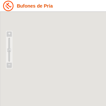
Bufones de Pría
+
−