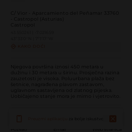
C/ Vior - Aparcamiento del Peñamar 33760
- Castropol (Asturias)
Castropol
43.550261 | -7.021659
43º33'0''N | 7º1'17''W
KAKO DOĆI
Njegova površina iznosi 450 metara u 
dužinu i 30 metara u širinu. Prosječna razina 
zauzetosti je visoka. Poluurbana plaža bez 
šetnice, nagrađena plavom zastavom, 
uglavnom sastavljena od zlatnog pijeska. 
Uobičajeno stanje mora je mirno i vjetrovito.
Preuzmi aplikaciju
za bolje iskustvo
Pozvati
Email
Web stranica