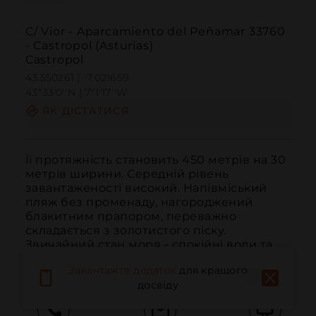
C/ Vior - Aparcamiento del Peñamar 33760
- Castropol (Asturias)
Castropol
43.550261 | -7.021659
43º33'0''N | 7º1'17''W
ЯК ДІСТАТИСЯ
Її протяжність становить 450 метрів на 30 
метрів ширини. Середній рівень 
завантаженості високий. Напівміський 
пляж без променаду, нагороджений 
блакитним прапором, переважно 
складається з золотистого піску. 
Звичайний стан моря - спокійні води та 
вітряно.
Завантажте додаток
для кращого
досвіду