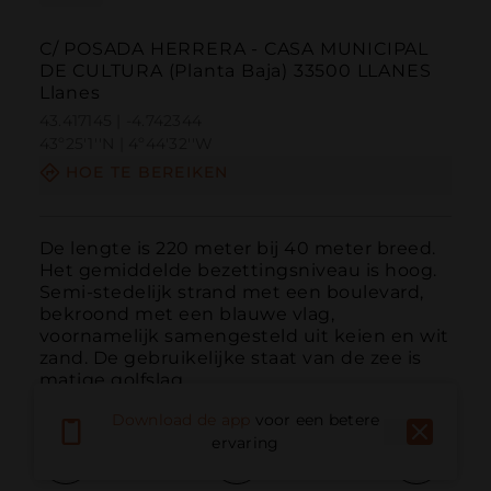
C/ POSADA HERRERA - CASA MUNICIPAL
DE CULTURA (Planta Baja) 33500 LLANES
Llanes
43.417145 | -4.742344
43º25'1''N | 4º44'32''W
HOE TE BEREIKEN
De lengte is 220 meter bij 40 meter breed. 
Het gemiddelde bezettingsniveau is hoog. 
Semi-stedelijk strand met een boulevard, 
bekroond met een blauwe vlag, 
voornamelijk samengesteld uit keien en wit 
zand. De gebruikelijke staat van de zee is 
matige golfslag.
Download de app
voor een betere
ervaring