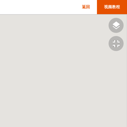
返回
视频教程
fullscreen_exit