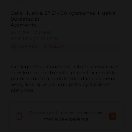
Calle Huelva, 27 21400 Ayamonte, Huelva
(Andalucía)
Ayamonte
37.171295 | -7.371991
37º10'16''N | 7º22'19''W
COMMENT Y ALLER
La plage d'Isla Canela est située à environ 5 
ou 6 km du centre-ville, elle est accessible 
par une route à double voie dans les deux 
sens, ainsi que par une piste cyclable et 
piétonne.
Téléchargez l'application
pour une
meilleure expérience
Appeler
E-mail
Site Web