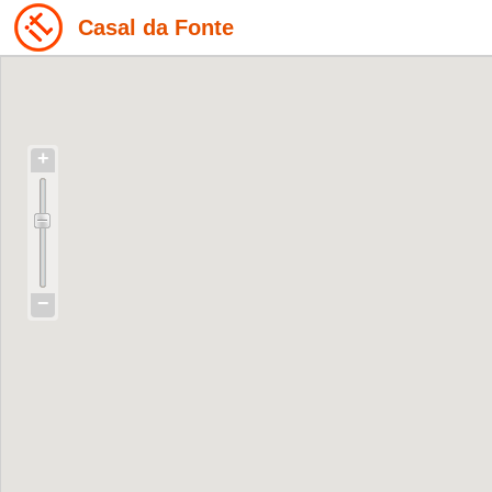
Casal da Fonte
+
−