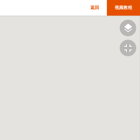
返回
视频教程
fullscreen_exit