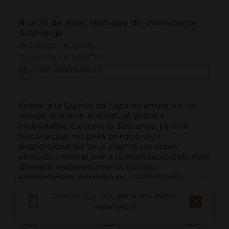
Rua 25 de Abril, Manique do Intendente
Azambuja
39.236205 | -8.881415
39º14'10''N | 8º52'53''W
COM ARRIBAR-HI
Entrar a la Quinta da Lapa és entrar en un 
temps diferent, individual, privat i 
inoblidable. Existeix fa 300 anys, té una 
història que no pesa perquè viu i 
proporciona als seus clients un espai 
exclusiu i refinat per a la realització dels més 
diversos esdeveniments socials i 
empresarials. Aquesta pr...
LLEGIR MÉS
Descarrega l'app
per a una millor
experiència