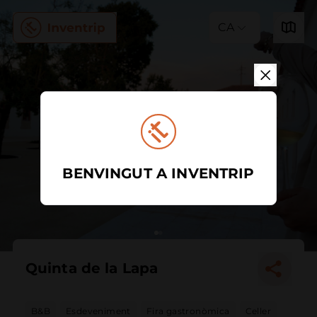
CA
BENVINGUT A INVENTRIP
Quinta de la Lapa
B&B
Esdeveniment
Fira gastronòmica
Celler