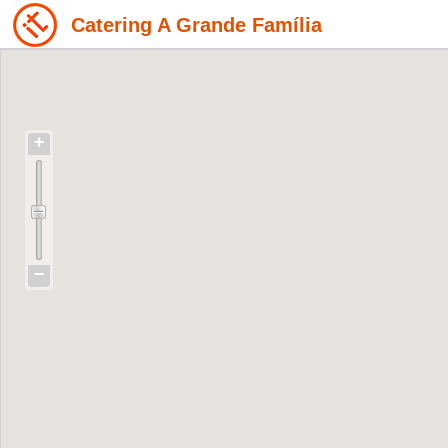
Catering A Grande Família
+
−