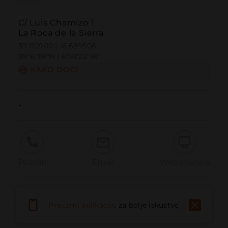
C/ Luis Chamizo 1
La Roca de la Sierra
39.110900 | -6.689506
39º6'39''N | 6º41'22''W
KAKO DOĆI
-
Pozvati
Email
Web stranica
Prijaviti problem
Preuzmi aplikaciju
za bolje iskustvo