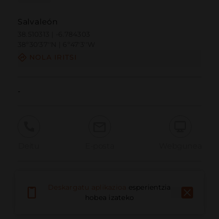
Salvaleón
38.510313 | -6.784303
38º30'37''N | 6º47'3''W
NOLA IRITSI
-
Deitu
E-posta
Webgunea
Eman arazoa
Deskargatu aplikazioa
esperientzia
hobea izateko