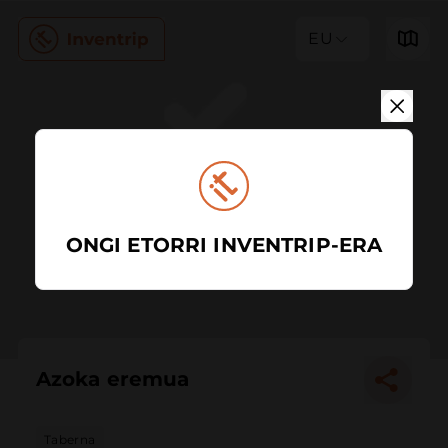
EU
ONGI ETORRI INVENTRIP-ERA
Azoka eremua
Taberna