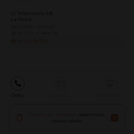
C/ Villanueva 48
La Haba
38.922663 | -5.801131
38º55'21''N | 5º48'4''W
NOLA IRITSI
-
Deitu
E-posta
Webgunea
Deskargatu aplikazioa
esperientzia
Eman arazoa
hobea izateko