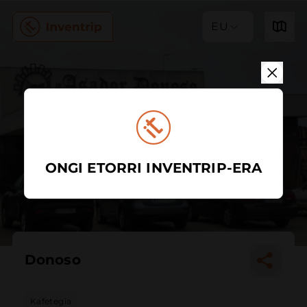
EU
ONGI ETORRI INVENTRIP-ERA
Donoso
Kafetegia