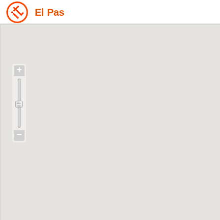
El Pas
+
−