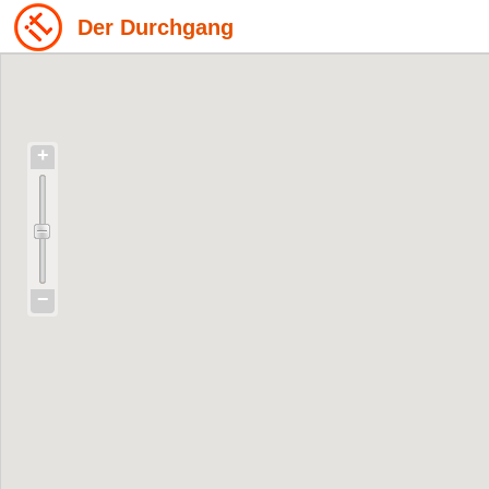
Der Durchgang
+
−