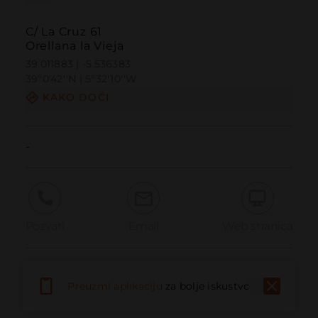
C/ La Cruz 61
Orellana la Vieja
39.011883 | -5.536383
39º0'42''N | 5º32'10''W
KAKO DOĆI
-
Pozvati
Email
Web stranica
Prijaviti problem
Preuzmi aplikaciju
za bolje iskustvo