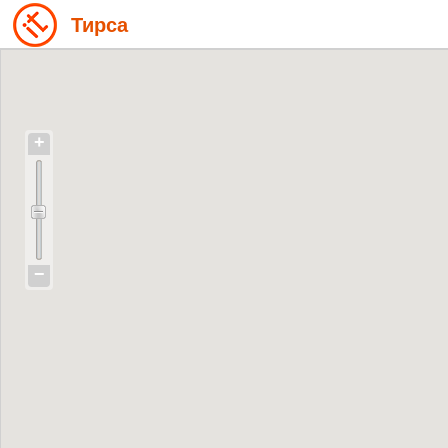
Тирса
+
−