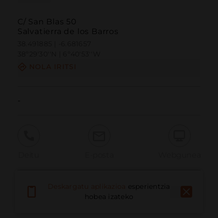
C/ San Blas 50
Salvatierra de los Barros
38.491885 | -6.681657
38º29'30''N | 6º40'53''W
NOLA IRITSI
-
Deitu
E-posta
Webgunea
Deskargatu aplikazioa
esperientzia
Eman arazoa
hobea izateko