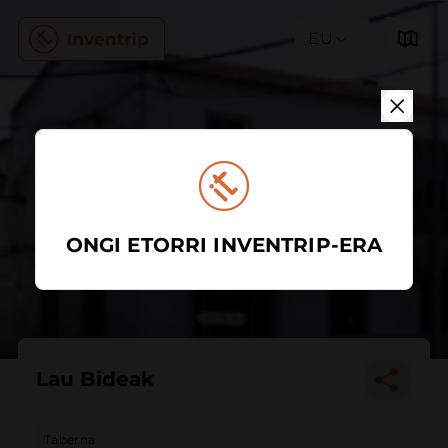
EU
ONGI ETORRI INVENTRIP-ERA
Lau Bideak
Taberna