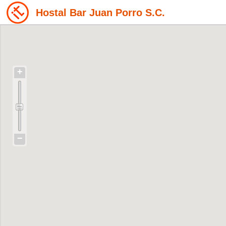
Hostal Bar Juan Porro S.C.
+
−