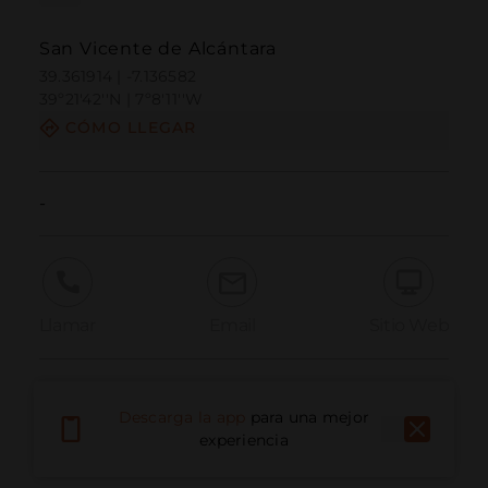
San Vicente de Alcántara
39.361914 | -7.136582
39º21'42''N | 7º8'11''W
CÓMO LLEGAR
-
Llamar
Email
Sitio Web
Informar problema
Descarga la app
para una mejor
experiencia