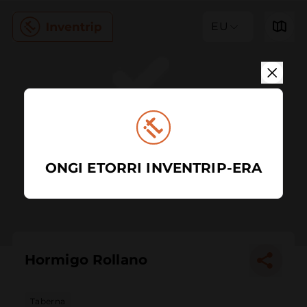
EU
ONGI ETORRI INVENTRIP-ERA
Hormigo Rollano
Taberna