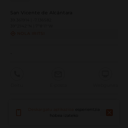
San Vicente de Alcántara
39.361914 | -7.136582
39º21'42''N | 7º8'11''W
NOLA IRITSI
-
Deitu
E-posta
Webgunea
Eman arazoa
Deskargatu aplikazioa
esperientzia
hobea izateko