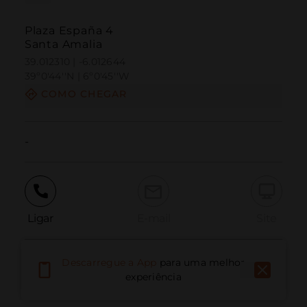
Plaza España 4
Santa Amalia
39.012310 | -6.012644
39º0'44''N | 6º0'45''W
COMO CHEGAR
-
Ligar
E-mail
Site
Descarregue a App
para uma melhor
Relatar problema
experiência