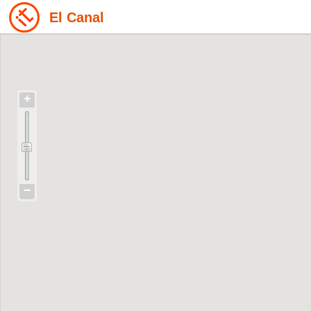
El Canal
+
−