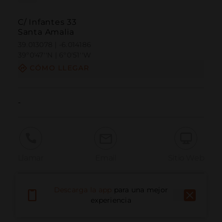
C/ Infantes 33
Santa Amalia
39.013078 | -6.014186
39º0'47''N | 6º0'51''W
CÓMO LLEGAR
-
Llamar
Email
Sitio Web
Descarga la app
para una mejor
Informar problema
experiencia