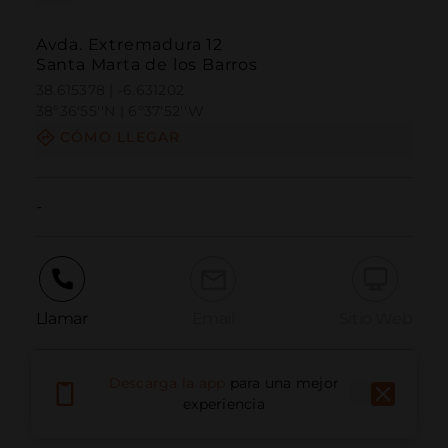
Avda. Extremadura 12
Santa Marta de los Barros
38.615378 | -6.631202
38º36'55''N | 6º37'52''W
CÓMO LLEGAR
-
Llamar
Email
Sitio Web
Descarga la app
para una mejor
Informar problema
experiencia