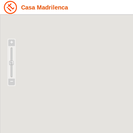
Casa Madrilenca
+
−