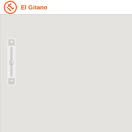
El Gitano
+
−