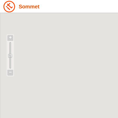
Sommet
+
−