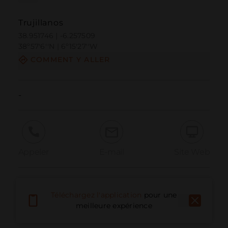
Trujillanos
38.951746 | -6.257509
38º57'6''N | 6º15'27''W
COMMENT Y ALLER
-
Appeler
E-mail
Site Web
Signaler un problème
Téléchargez l'application
pour une
meilleure expérience