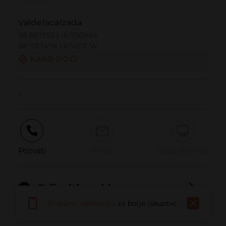
Valdelacalzada
38.887355 | -6.700994
38º53'14''N | 6º42'3''W
KAKO DOĆI
-
Pozvati
Email
Web stranica
Prijaviti problem
Preuzmi aplikaciju
za bolje iskustvo