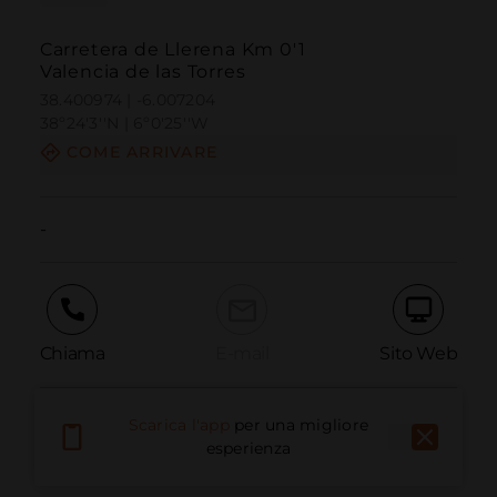
Carretera de Llerena Km 0'1
Valencia de las Torres
38.400974 | -6.007204
38º24'3''N | 6º0'25''W
COME ARRIVARE
-
Chiama
E-mail
Sito Web
Scarica l'app
per una migliore
Segnala problema
esperienza