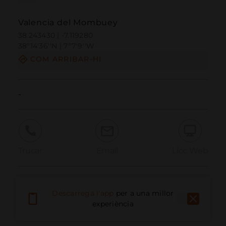
Valencia del Mombuey
38.243430 | -7.119280
38º14'36''N | 7º7'9''W
COM ARRIBAR-HI
-
Trucar
Email
Lloc Web
Informar problema
Descarrega l'app
per a una millor
experiència