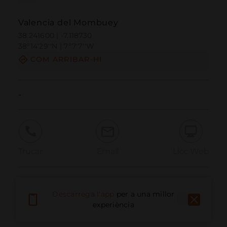
Valencia del Mombuey
38.241600 | -7.118730
38º14'29''N | 7º7'7''W
COM ARRIBAR-HI
-
Trucar
Email
Lloc Web
Informar problema
Descarrega l'app
per a una millor
experiència