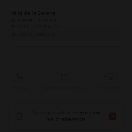
Valle de la Serena
38.703998 | -5.795759
38º42'14''N | 5º47'44''W
COMO CHEGAR
-
Chamar
Correo electrónico
Sitio web
Informar dun problema
Descarga a aplicación
para unha
mellor experiencia