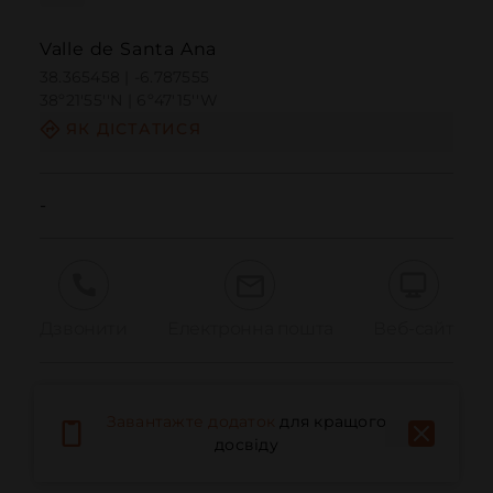
Valle de Santa Ana
38.365458 | -6.787555
38º21'55''N | 6º47'15''W
ЯК ДІСТАТИСЯ
-
Дзвонити
Електронна пошта
Веб-сайт
Повідомити про проблему
Завантажте додаток
для кращого
досвіду