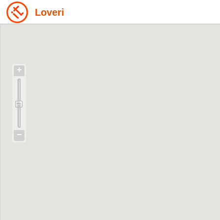
Loveri
+
−