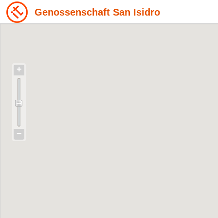
Genossenschaft San Isidro
+
−